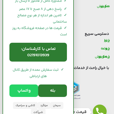
✓
مشاوره کامل از فاکتور تا ارسال بار
همکاری در فروش
قیمت و خرید آجر
✓
پاسخ دهی از ۸ صبح تا ۱۷ عصر
قیمت و خرید گچ
✓
تامین هر اندازه از هر نوع مصالح
ساختمانی
قیمت و خرید شیرآلات
✓
قیمت ها در صفحه فروشگاه به روز
دسترسی سریع
است
پنل خریدار
تماس با کارشناسان:
پنل فروشنده
02191013939
پنل همکاری در فروش
با خیال راحت از خدمات
سیوان لند
استفاده کنید.
✓
ثبت سفارش عمده از طریق کانال
های ارتباطی
بله
واتساپ
سیمان
میلگرد
کاشی و سرامیک
قیمت مصالح ساختمانی
شیرآلات