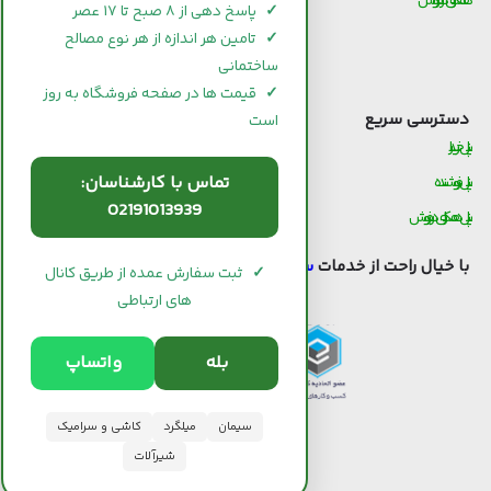
همکاری در فروش
قیمت و خرید آجر
✓
پاسخ دهی از ۸ صبح تا ۱۷ عصر
قیمت و خرید گچ
✓
تامین هر اندازه از هر نوع مصالح
ساختمانی
قیمت و خرید شیرآلات
✓
قیمت ها در صفحه فروشگاه به روز
دسترسی سریع
است
پنل خریدار
تماس با کارشناسان:
پنل فروشنده
02191013939
پنل همکاری در فروش
با خیال راحت از خدمات
سیوان لند
استفاده کنید.
✓
ثبت سفارش عمده از طریق کانال
های ارتباطی
بله
واتساپ
سیمان
میلگرد
کاشی و سرامیک
شیرآلات