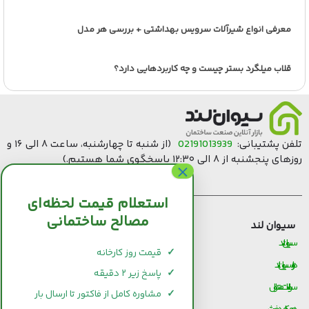
معرفی انواع شیرآلات سرویس بهداشتی + بررسی هر مدل
قلاب میلگرد بستر چیست و چه کاربردهایی دارد؟
تلفن پشتیبانی:
02191013939
(از شنبه تا چهارشنبه، ساعت ۸ الی ۱۶ و
روزهای پنجشنبه از ۸ الی ۱۲:۳۰ پاسخگوی شما هستیم.)
استعلام قیمت لحظه‌ای
مصالح ساختمانی
سیوان لند
قیمت مصالح ساختمانی
سیوان لند
قیمت و خرید سیمان
✓
قیمت روز کارخانه
درباره سیوان لند
قیمت و خرید میلگرد
✓
پاسخ زیر ۲ دقیقه
سوالات متداول
قیمت و خرید کاشی و سرامیک
✓
مشاوره کامل از فاکتور تا ارسال بار