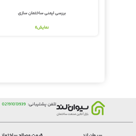
بررسی ایمنی ساختمان سازی
نمایش»
تلفن پشتیبانی:
02191013939
(از
سیوان لند
قیمت مصالح ساختمانی