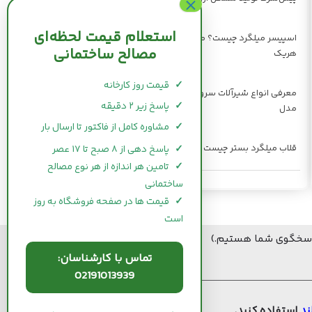
استعلام قیمت لحظه‌ای
اسپیسر میلگرد چیست؟ معرفی انواع و بررسی مزایای
مصالح ساختمانی
هریک
✓
قیمت روز کارخانه
معرفی انواع شیرآلات سرویس بهداشتی + بررسی هر
✓
پاسخ زیر ۲ دقیقه
مدل
✓
مشاوره کامل از فاکتور تا ارسال بار
قلاب میلگرد بستر چیست و چه کاربردهایی دارد؟
✓
پاسخ دهی از ۸ صبح تا ۱۷ عصر
✓
تامین هر اندازه از هر نوع مصالح
ساختمانی
✓
قیمت ها در صفحه فروشگاه به روز
است
تماس با کارشناسان:
02191013939
ند
استفاده کنید.