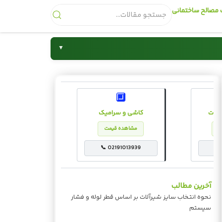
قیمت مصالح ساخ
▼
شیرآلات

🔲
 سیمان
کاشی و سرامیک
قیمت انو
 قیمت
مشاهده قیمت
مشاه
013939
📞 02191013939
📞 021
آخرین مطالب
نحوه انتخاب سایز شیرآلات بر اساس قطر لوله و فشار
سیستم