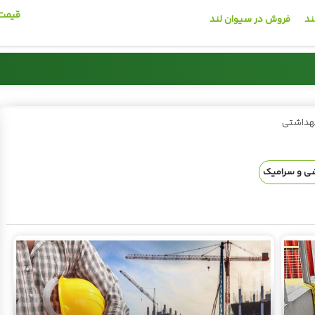
قیمت 
ند
فروش در سیوان لند
میلگرد
کاشی و سرامیک
بهداشتی
🚰
📦
لگرد
قیمت روز انواع گچ
قیمت انواع
شی و سرامیک
مت
مشاهده قیمت
مشاهده 
91013939
📞 02191013939
📞 0