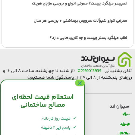
اسپیسر میلگرد چیست؟ معرفی انواع و بررسی مزایای هریک
معرفی انواع شیرآلات سرویس بهداشتی + بررسی هر مدل
قلاب میلگرد بستر چیست و چه کاربردهایی دارد؟
تلفن پشتیبانی:
02191013939
(از شنبه تا چهارشنبه، ساعت ۸ الی ۱۶ و
روزهای پنجشنبه از ۸ الی ۱۲:۳۰ پاسخگوی شما هستیم.)
استعلام قیمت لحظه‌ای
مصالح ساختمانی
سیوان لند
قیمت مصالح ساختمانی
سیوان لند
قیمت و خرید سیمان
✓
قیمت روز کارخانه
درباره سیوان لند
قیمت و خرید میلگرد
✓
پاسخ زیر ۲ دقیقه
سوالات متداول
قیمت و خرید کاشی و سرامیک