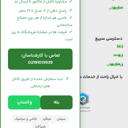
✓
مشاوره کامل از فاکتور تا ارسال بار
همکاری در فروش
قیمت و خرید آجر
✓
پاسخ دهی از ۸ صبح تا ۱۷ عصر
قیمت و خرید گچ
✓
تامین هر اندازه از هر نوع مصالح
ساختمانی
قیمت و خرید شیرآلات
✓
قیمت ها در صفحه فروشگاه به روز
دسترسی سریع
است
پنل خریدار
تماس با کارشناسان:
پنل فروشنده
02191013939
پنل همکاری در فروش
با خیال راحت از خدمات
سیوان لند
استفاده کنید.
✓
ثبت سفارش عمده از طریق کانال
های ارتباطی
بله
واتساپ
سیمان
میلگرد
کاشی و سرامیک
شیرآلات