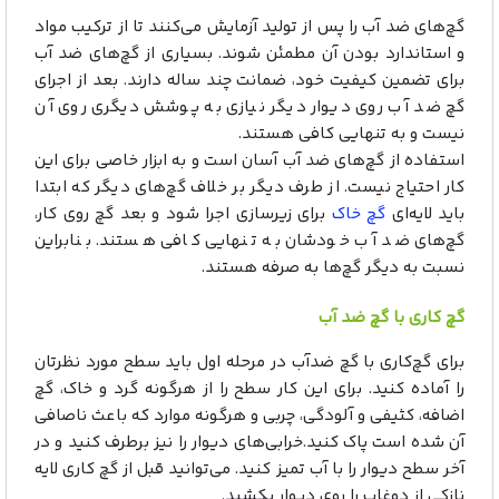
گچ‌های ضد آب را پس از تولید آزمایش می‌کنند تا از ترکیب مواد
و استاندارد بودن آن مطمئن شوند. بسیاری از گچ‌های ضد آب
برای تضمین کیفیت خود، ضمانت چند ساله دارند. بعد از اجرای
گچ ضد آب روی دیوار دیگر نیازی به پوشش دیگری روی آن
نیست و به تنهایی کافی هستند.
استفاده از گچ‌های ضد آب آسان است و به ابزار خاصی برای این
کار احتیاج نیست. از طرف دیگر بر خلاف گچ‌های دیگر که ابتدا
باید لایه‌ای
گچ خاک
برای زیرسازی اجرا شود و بعد گچ روی کار،
گچ‌های ضد آب خودشان به تنهایی کافی هستند. بنابراین
نسبت به دیگر گچ‌ها به صرفه هستند.
گچ کاری با گچ ضد آب
برای گچ‌کاری با گچ ضدآب در مرحله اول باید سطح مورد نظرتان
را آماده کنید. برای این کار سطح را از هرگونه گرد و خاک، گچ
اضافه، کثیفی و آلودگی، چربی و هرگونه موارد که باعث ناصافی
آن شده است پاک کنید.خرابی‌های دیوار را نیز برطرف کنید و در
آخر سطح دیوار را با آب تمیز کنید. می‌توانید قبل از گچ کاری لایه
نازکی از دوغاب را روی دیوار بکشید.