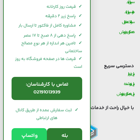
سیوان لند
قیمت و خرید سیمان
✓
قیمت روز کارخانه
درباره سیوان لند
قیمت و خرید میلگرد
✓
پاسخ زیر ۲ دقیقه
سوالات متداول
قیمت و خرید کاشی و سرامیک
✓
مشاوره کامل از فاکتور تا ارسال بار
همکاری در فروش
قیمت و خرید آجر
✓
پاسخ دهی از ۸ صبح تا ۱۷ عصر
قیمت و خرید گچ
✓
تامین هر اندازه از هر نوع مصالح
ساختمانی
قیمت و خرید شیرآلات
✓
قیمت ها در صفحه فروشگاه به روز
دسترسی سریع
است
پنل خریدار
پنل فروشنده
تماس با کارشناسان:
02191013939
پنل همکاری در فروش
با خیال راحت از خدمات
سیوان لند
استفاده کنید.
✓
ثبت سفارش عمده از طریق کانال
های ارتباطی
بله
واتساپ