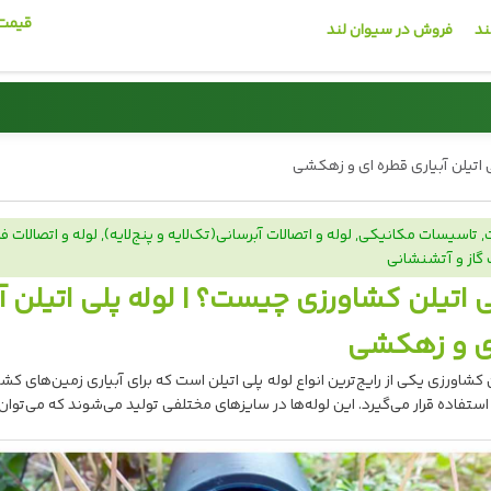
قیمت 
ند
فروش در سیوان لند
میلگرد
ی اتیلن آبیاری قطره ای و زهکشی
کاشی و سرامیک
,
تاسیسات مکانیکی
,
لوله و اتصالات آبرسانی(تک‌لایه و پنج‌لایه)
,
لوله و اتصالات ف
🏗️
🧱
 گاز و آتشنشانی
ی اتیلن کشاورزی چیست؟ | لوله پلی اتیلن آ
قیمت روز سیمان
قیمت روز میلگر
ی و زهکشی
مشاهده قیمت
مشاهده قیمت
ن کشاورزی یکی از رایج‌ترین انواع لوله پلی اتیلن است که برای آبیاری زمین‌های کشا
02191013939 📞
02191013939 📞
استفاده قرار می‌گیرد. این لوله‌ها در سایزهای مختلفی تولید می‌شوند که می‌توان ا