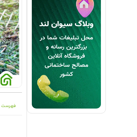
فهرست م