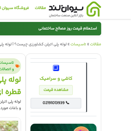
مقالات
فروشگاه سیوان ل
استعلام قیمت روز مصالح ساختمانی
مقالات
»
تاسیسات
»
سیمان
لوله پلی اتیلن کشاورزی چیست؟ | لوله پل
تاسیسات
🔲
🚰
و اتصالات
لوله پل
قیمت انواع شیرآلات
کاشی و سرامیک
قطره ا
مشاهده قیمت
مشاهده قیمت
لوله پلی اتیل
02191013939 📞
02191013939 📞
و باغات مورد 