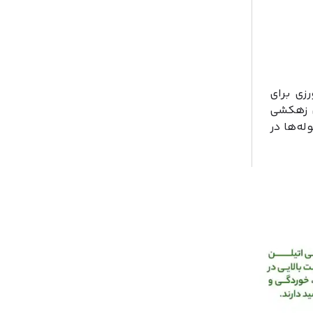
زی برای
لن زهکشی
له‌ها در