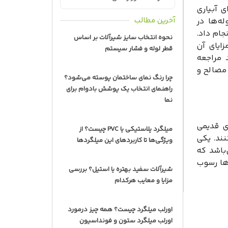
ی آبیاری
آخرین مطالب
ه‌ها در
جام داد.
نحوه انتخاب سایز شیرآلات بر اساس
زایای آن
قطر لوله و فشار سیستم
 مراجعه
 مصالح و
چرا رنگ نمای ساختمان پوسته می‌شود؟
راهنمای انتخاب یک پوشش بادوام برای
نما
ای قدیمی
میلگرد پلاستیکی یا PVC چیست؟ از
نند. یکی
ویژگی‌ها تا کاربردهای این میلگردها
‌باشد که
ها رسوب
شیرآلات سفید بهتره یا استیل؟ بررسی
مزایا و معایب هرکدام
اورلب میلگرد چیست؟ همه چیز درمورد
اورلب میلگرد ستون و فونداسیون