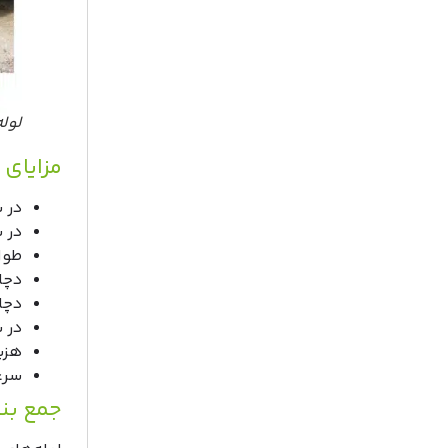
لول
مزایای 
در 
در 
طول 
دچا
دچا
در 
هزی
سرع
جمع بن