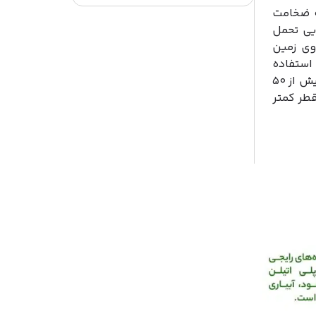
که ضخامت
ایی تحمل
وی زمین
له PE80 با فشار ۶ بار یا PE100 با فشار ۸ بار استفاده
می‌کنند (ضخامت و وزن این دو لوله با هم برابر است). از لوله‌های با قطر بیش از ۵۰
قطر کمتر