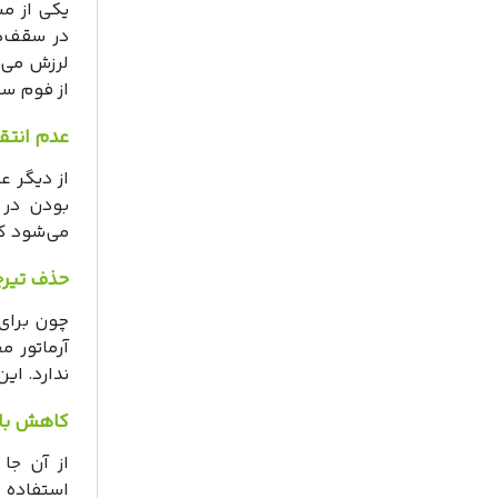
یکی از م
در سقف‌ه
لرزش می‌
از فوم سق
عدم انت
از دیگر ع
بودن در 
می‌شود که
حذف تیر
چون برای 
آرماتور م
ندارد. ای
کاهش بار
از آن جا
استفاده ا