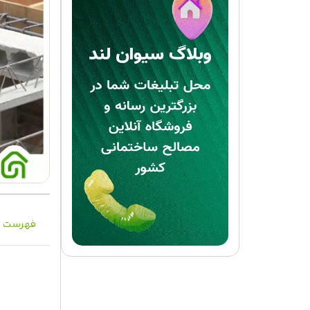
فهرست م