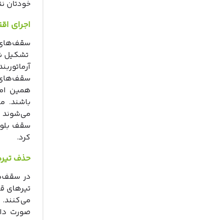
خودتان نت
اجرای اق
سقف‌های 
تشکیل شد
آرماتورب
سقف‌های 
همین امر
باشند. م
می‌شوند 
سقف بلوک
کرد.
حذف تیره
در سقف‌ه
تیرهای ق
می‌کنند. 
صورت دال