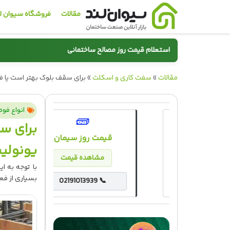
مقالات
فروشگاه سیوان ل
استعلام قیمت روز مصالح ساختمانی
مقالات
»
سیمان
سفت کاری و اسکلت
»
برای سقف بلوک بهتر است یا ف
انواع فوم
🧱
🔲
برای س
کاشی و سرامیک
قیمت روز سیمان
یونولی
مشاهده قیمت
مشاهده قیمت
با توجه به ا
بسیاری از فع
02191013939 📞
02191013939 📞