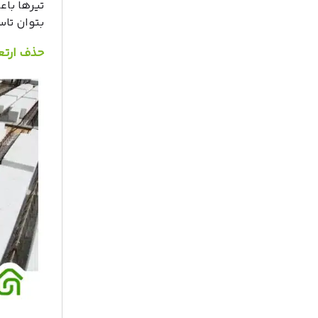
تیرها باع
بتوان تاس
حذف ارت