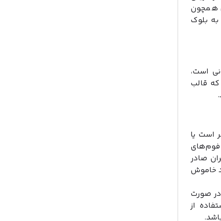
ی همچون
به بلوک
نی است،
 که قالب
 است یا
فوم‌های
ان صادر
د خاموش
در صورت
فاده از