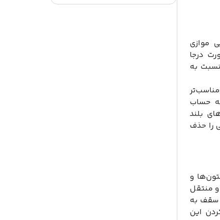
ی موازی
رت درجا
نسبت به
ناسب‌تر
فه حساب
ای بلند
 را حذف
ون‌ها و
و منتقل
‌ سقف به
ردن این