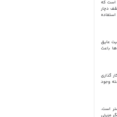
 است که
قف دچار
استفاده
لیت عایق
ها باعث
ار گذاری
خته وجود
تر است،
گر مزیتی