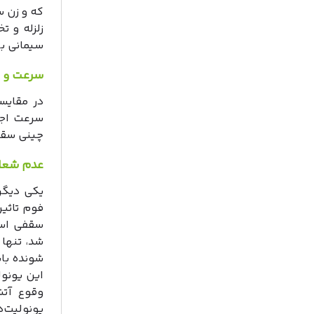
که وزن س
زلزله و 
سیمانی به 
سرعت و س
در مقایس
سرعت اجرا
چینی سقف 
عدم شعله
یکی دیگر
فوم تاثی
سقفی است
شد، تنها
شونده با
این یونو
وقوع آتش
یونولیت‌هایی ک