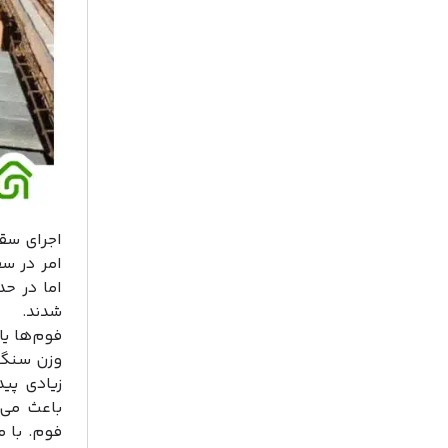
اجرای سقف
امر در سق
اما در ح
شدند.
فوم‌ها یا
وزن سنگین
زیادی پی
باعث می‌
فوم. با م