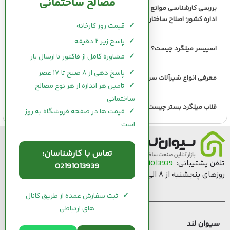
مصالح ساختمانی
بررسی کارشناسی موانع تولید مسکن و ضرورت اصلاح ساختار هزینه‌های
اداره کشور؛ اصلاح ساختار دولت، پیش‌شرط تولید مسکن ارزان‌تر
✓
قیمت روز کارخانه
✓
پاسخ زیر ۲ دقیقه
اسپیسر میلگرد چیست؟ معرفی انواع و بررسی مزایای هریک
✓
مشاوره کامل از فاکتور تا ارسال بار
✓
پاسخ دهی از ۸ صبح تا ۱۷ عصر
معرفی انواع شیرآلات سرویس بهداشتی + بررسی هر مدل
✓
تامین هر اندازه از هر نوع مصالح
ساختمانی
قلاب میلگرد بستر چیست و چه کاربردهایی دارد؟
✓
قیمت ها در صفحه فروشگاه به روز
است
تماس با کارشناسان:
تلفن پشتیبانی:
02191013939
(از شنبه تا چهارشنبه، ساعت ۸ الی ۱۶ و
02191013939
روزهای پنجشنبه از ۸ الی ۱۲:۳۰ پاسخگوی شما هستیم.)
✓
ثبت سفارش عمده از طریق کانال
های ارتباطی
سیوان لند
قیمت مصالح ساختمانی