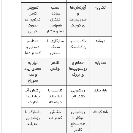
تک‌پایه
آپارتمان‌ها
نصب
تعویض
و
ساده،
کامل
سرویس‌ها
کنترل
کارتریج در
ی کوچک
هم‌زمان
صورت
دما و فشار
خرابی
دوپایه
دکوراسیو
سازگاری با
تنظیم
ن کلاسیک
سبک
دستی و
سنتی
کندتر دما
سه‌پایه
حمام و
ظاهر
نیاز به
روشویی‌ها
لوکس
فضای زیاد
ی بزرگ
و سه
سوراخ
پایه بلند
روشویی
تناسب با
پاشش آب
کانتر تاپ
لبه بلند
بیشتر به
حوضچه
اطراف
پایه کوتاه
روشویی
پاشش
ناسازگار با
توکار یا
کمتر آب
روشویی
هم‌سطح
لبه‌بلند
کانتر