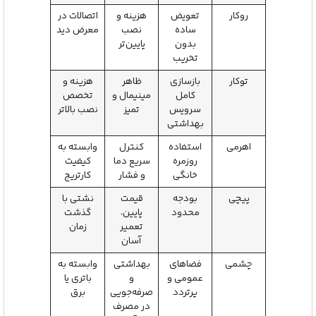
روکار
تعویض
هزینه و
اتصالات در
ساده
نصب
معرض دید
بدون
پایین‌تر
تخریب
توکار
بازسازی
ظاهر
هزینه و
کامل
مینیمال و
تخصص
سرویس
تمیز
نصب بالاتر
بهداشتی
اهرمی
استفاده
کنترل
وابسته به
روزمره
سریع دما
کیفیت
خانگی
و فشار
کارتریج
پیچی
بودجه
قیمت
نشتی با
محدود
پایین،
گذشت
تعمیر
زمان
آسان
چشمی
فضاهای
بهداشتی
وابسته به
عمومی و
و
باتری یا
پرتردد
صرفه‌جویی
برق
در مصرف