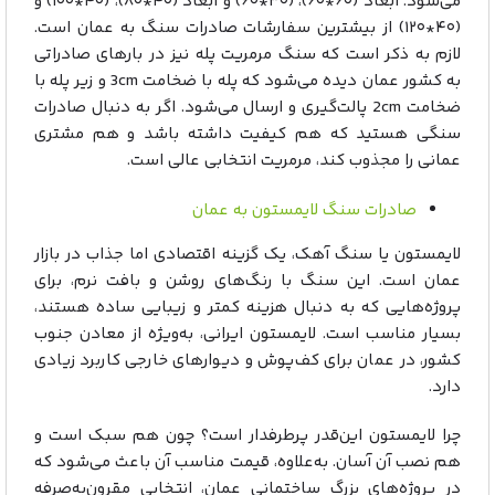
می‌شود. ابعاد (۶۰*۶۰)، (۳۰*۶۰) و ابعاد (۴۰*۸۰)، (۴۰*۱۰۰) و
(۴۰*۱۲۰) از بیشترین سفارشات صادرات سنگ به عمان است.
لازم به ذکر است که سنگ مرمریت پله نیز در بارهای صادراتی
به کشور عمان دیده می‌شود که پله با ضخامت 3cm و زیر پله با
ضخامت 2cm پالت‌گیری و ارسال می‌شود. اگر به دنبال صادرات
سنگی هستید که هم کیفیت داشته باشد و هم مشتری
عمانی را مجذوب کند، مرمریت انتخابی عالی است.
صادرات سنگ لایمستون به عمان
لایمستون یا سنگ آهک، یک گزینه اقتصادی اما جذاب در بازار
عمان است. این سنگ با رنگ‌های روشن و بافت نرم، برای
پروژه‌هایی که به دنبال هزینه کمتر و زیبایی ساده هستند،
بسیار مناسب است. لایمستون ایرانی، به‌ویژه از معادن جنوب
کشور، در عمان برای کف‌پوش و دیوارهای خارجی کاربرد زیادی
دارد.
چرا لایمستون این‌قدر پرطرفدار است؟ چون هم سبک است و
هم نصب آن آسان. به‌علاوه، قیمت مناسب آن باعث می‌شود که
در پروژه‌های بزرگ ساختمانی عمان، انتخابی مقرون‌به‌صرفه