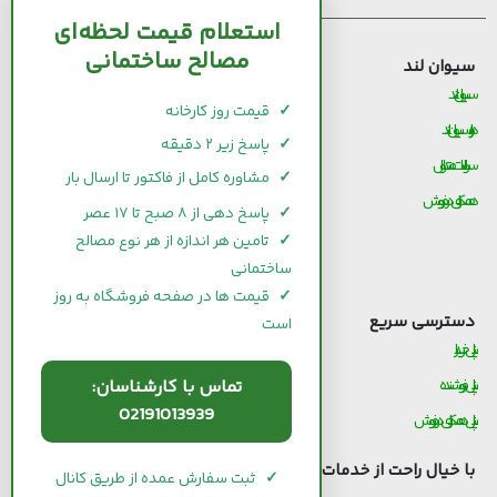
استعلام قیمت لحظه‌ای
مصالح ساختمانی
سیوان لند
قیمت مصالح ساختمانی
سیوان لند
قیمت و خرید سیمان
✓
قیمت روز کارخانه
درباره سیوان لند
قیمت و خرید میلگرد
✓
پاسخ زیر ۲ دقیقه
سوالات متداول
قیمت و خرید کاشی و سرامیک
✓
مشاوره کامل از فاکتور تا ارسال بار
همکاری در فروش
قیمت و خرید آجر
✓
پاسخ دهی از ۸ صبح تا ۱۷ عصر
قیمت و خرید گچ
✓
تامین هر اندازه از هر نوع مصالح
ساختمانی
قیمت و خرید شیرآلات
✓
قیمت ها در صفحه فروشگاه به روز
دسترسی سریع
است
پنل خریدار
پنل فروشنده
تماس با کارشناسان:
02191013939
پنل همکاری در فروش
با خیال راحت از خدمات
سیوان لند
استفاده کنید.
✓
ثبت سفارش عمده از طریق کانال