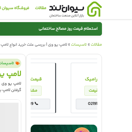
مقالات
فروشگاه سیوان ل
استعلام قیمت روز مصالح ساختمانی
مقالات
»
تاسیسات
»
سیمان
لامپ یو وی | بررسی علت خرید انواع لامپ UV
تاسیسات
🧱
🔲
لامپ یو
کاشی و سرامیک
قیمت روز س
گرفتن لامپ یو
مشاهده قیمت
مشاهده ق
1013939 📞
02191013939 📞