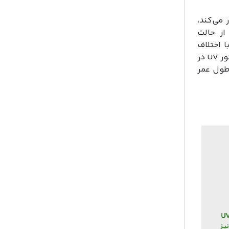
 می‌کند،
از حالت
تناسب با اختلاف
انرژی بین حالت برانگیخته و اولیه ساطع می شود. همین امر قادر به تولید نور UV در
 قبول و طول عمر