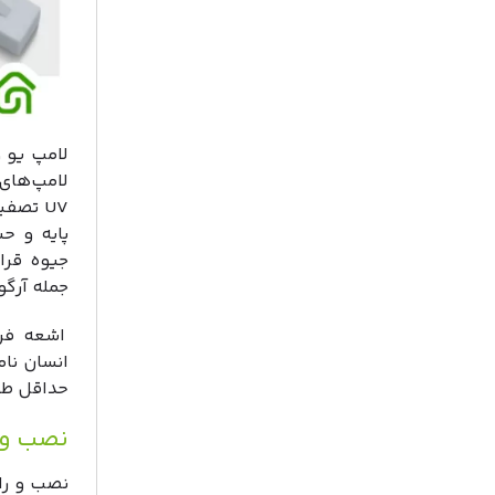
پایه و ح
جیوه قرار
جمله آرگو
اشعه فرا
انسان نام
حداقل طول موج ب
نصب و را