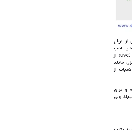
پ فرابنفش تایپ C می‌باشد. این لامپ UV یکی از انواع
پ UV ضد عفونی‌کننده یا لامپ
UV تصفیه آب و لامپ آنتی باکتریال نیز شناخته می‌شود. لامپ یو وی سی (UVC) از
ی مانند
کمیاب از
 و برای
بیند ولی
احت است و مانند نصب