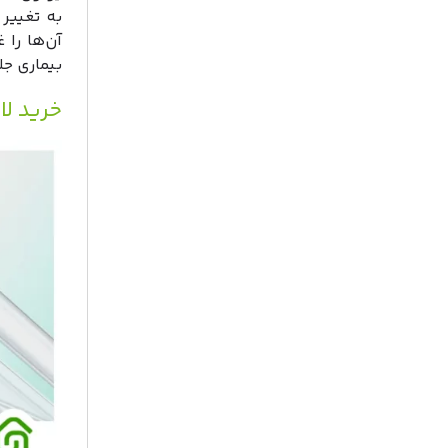
آن‌ها را 
بیماری جل
خرید لامپ UV چه کاربر