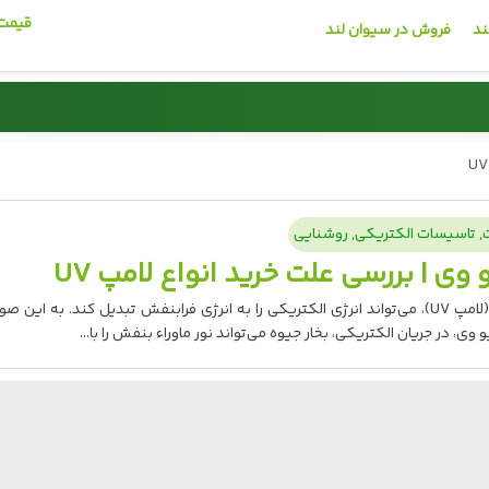
قیمت 
ند
فروش در سیوان لند
میلگرد
کاشی و سرامیک
,
تاسیسات الکتریکی
,
روشنایی
🏗️
 وی | بررسی علت خرید انواع لامپ UV
یمان
قیمت روز میلگرد
لامپ یو وی (لامپ UV)، می‌تواند انرژی الکتریکی را به انرژی فرابنفش تبدیل کند. به این 
 وی، در جریان الکتریکی، بخار جیوه می‌تواند نور ماوراء بنفش را با...
یمت
مشاهده قیمت
02191013939 📞
0219