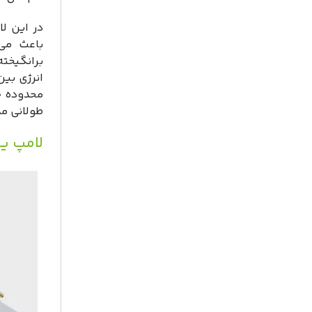
در این لا
باعث می‌
طولانی م
لامپ یو 