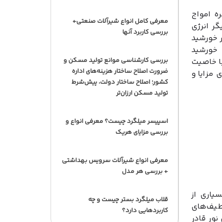
جی است در گستره امواج
معرفی کامل انواع شیرآلات صنعتی+
تر. به بیانی دیگر انرژی
بررسی کاربرد آنها
ولی بیشتر از نور مرئی است. اشعه UV در نور خورشید
 سطح خورشید
بررسی کارشناسی موانع تولید مسکن و
زشکی با خاصیت
ضرورت اصلاح ساختار هزینه‌های اداره
مزایا و
کشور؛ اصلاح ساختار دولت، پیش‌شرط
تولید مسکن ارزان‌تر
اسپیسر میلگرد چیست؟ معرفی انواع و
بررسی مزایای هریک
معرفی انواع شیرآلات سرویس بهداشتی
+ بررسی هر مدل
یاری از
قلاب میلگرد بستر چیست و چه
 طیف‌های
کاربردهایی دارد؟
نور قادر