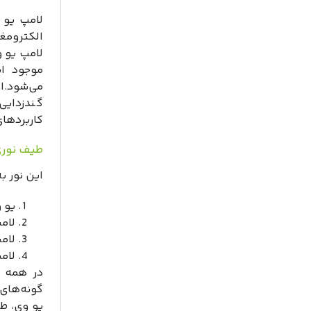
گندزدایی
کاربردهای
طیف نوری 
این نور 
یو وی 
لامپ یو و
لامپ یو وی
لامپ یو وی
در همه ط
گونه‌های 
یو وی، طی