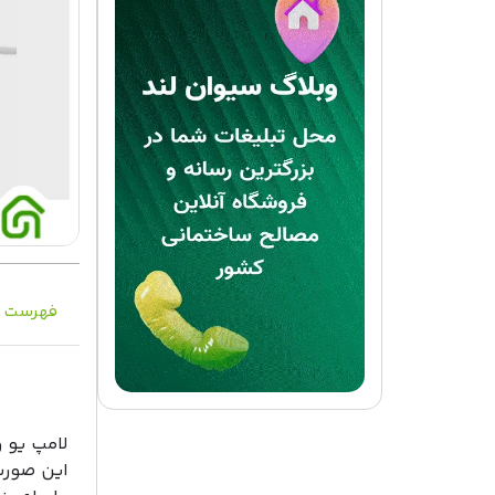
فهرست م
این صورت 