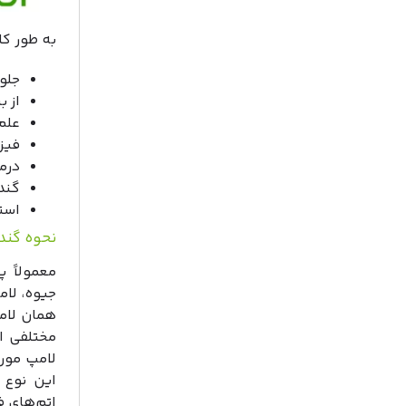
به طور کل
جلوگ
از 
علم
فیز
درم
گند
است
نحوه گند
جیوه، لام
همان لامپ
این نوع 
اتم‌های فل