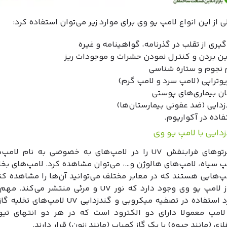
ی از این انواع لامپ یو وی برای موارد زیر می‌توان استفاده کرد:
یری از تقلب در گذرنامه، گواهینامه و غیره
بین بردن و کنترل نمودن حشرات و موجودات ریز
 نجوم و ستاره شناسی
یوتراپی (لامپ سرد و لامپ گرم)
ان بیماری‌های پوستی
زدایی (ضد عفونی بیمارستان‌ها)
فاده در آکواریوم.
زدایی با لامپ یو وی
معمولاً پرتوهای فرابنفش UV را در لامپ‌های به خصوصی به نام ل
پ سیاه، لامپ‌های هالوژن و…، می‌توان مشاهده کرد. لامپ‌های بخار
‌هایی هستند که در معابر مختلف می‌توانید آن‌ها را مشاهده کن
مختلفی از لامپ یو وی وجود دارد که نور UV و مرئی منتشر می‌
لامپ مورد استفاده در تصفیه میکروبی و گندزدایی UV لا
لامپ معمولا دارای دو الکترود است که در هر دو انتهای تی
زی (مانند جیوه) یا یک گاز کمیاب (مانند زنون) قرار دارند.