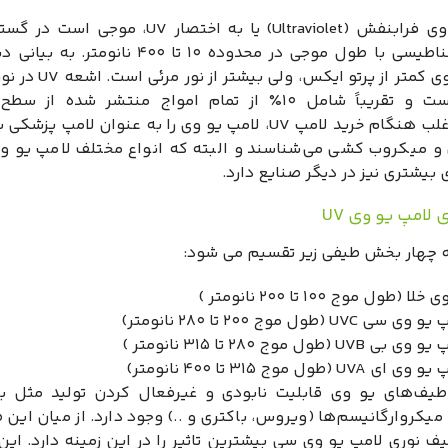
لامپ یو وی فرابنفش (Ultraviolet) یا به اختصار UV، مو
الکترومغناطیسی با طول موجی در محدوده ۱۰ تا ۴۰۰ نانوم
لامپ یو وی کمتر از پرتو ایکس، 
موجود است و تقریباً شامل ۱۰٪ از تمام امواج منتشر شده از
می‌شود.اغلب هنگام خرید لامپ UV، لامپ یو وی را به عنوان لامپ پ
 و میکروب کشی می‌شناسند و البته که انواع مختلف لامپ یو وی 
 بیشتری نیز در دیگر صنایع دارد.
لامپ یو وی UV
به چهار بخش طیفی زیر تقسیم می شود:
خلا (طول موج ۱۰۰ تا ۲۰۰ نانومتر )
ی سی UVC (طول موج ۲۰۰ تا ۲۸۰ نانومتر)
 بی UVB (طول موج ۲۸۰ تا ۳۱۵ نانومتر )
 ای UVA (طول موج ۳۱۵ تا ۴۰۰ نانومتر)
یف‌های یو وی قابلیت نابودی و غیرفعال کردن تولید مثل بس
میکروارگانیسم‌ها (ویروس، باکتری و ..) وجود دارد. از میان این
ف نوری لامپ یو وی سی بیشترین تاثیر را در این زمینه دارد. این 