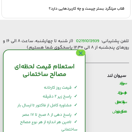
قلاب میلگرد بستر چیست و چه کاربردهایی دارد؟
تلفن پشتیبانی:
02191013939
(از شنبه تا چهارشنبه، ساعت ۸ الی ۱۶ و
روزهای پنجشنبه از ۸ الی ۱۲:۳۰ پاسخگوی شما هستیم.)
استعلام قیمت لحظه‌ای
مصالح ساختمانی
سیوان لند
قیمت مصالح ساختمانی
سیوان لند
قیمت و خرید سیمان
✓
قیمت روز کارخانه
درباره سیوان لند
قیمت و خرید میلگرد
✓
پاسخ زیر ۲ دقیقه
سوالات متداول
قیمت و خرید کاشی و سرامیک
✓
مشاوره کامل از فاکتور تا ارسال بار
همکاری در فروش
قیمت و خرید آجر
✓
پاسخ دهی از ۸ صبح تا ۱۷ عصر
قیمت و خرید گچ
✓
تامین هر اندازه از هر نوع مصالح
ساختمانی
قیمت و خرید شیرآلات