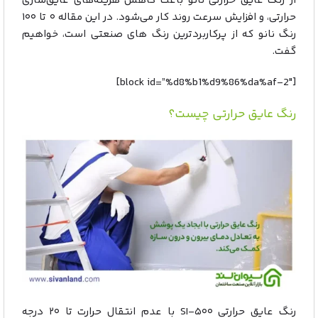
از رنگ عایق حرارتی نانو باعث کاهش هزینه‌های عایق‌سازی
حرارتی، و افزایش سرعت روند کار می‌شود. در این مقاله ۰ تا ۱۰۰
رنگ نانو که از پرکاربردترین رنگ های صنعتی است، خواهیم
گفت.
[block id=”%d8%b1%d9%86%da%af-2″]
رنگ عایق حرارتی چیست؟
رنگ عایق حرارتی SI-۵۰۰ با عدم انتقال حرارت تا ۲۰ درجه