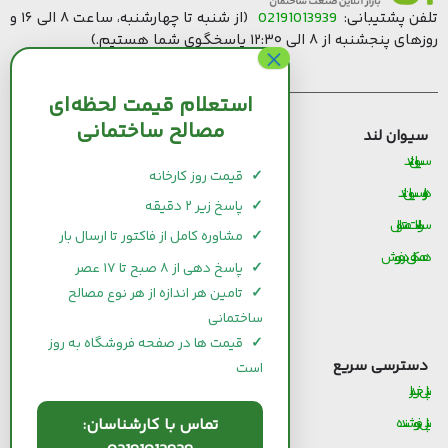
تلفن پشتیبانی:
02191013939
(از شنبه تا چهارشنبه، ساعت ۸ الی ۱۶ و
روزهای پنجشنبه از ۸ الی ۱۲:۳۰ پاسخگوی شما هستیم.)
استعلام قیمت لحظه‌ای
مصالح ساختمانی
سیوان لند
قیمت مصالح ساختمانی
سیوان لند
قیمت و خرید سیمان
✓
قیمت روز کارخانه
درباره سیوان لند
قیمت و خرید میلگرد
✓
پاسخ زیر ۲ دقیقه
سوالات متداول
قیمت و خرید کاشی و سرامیک
✓
مشاوره کامل از فاکتور تا ارسال بار
همکاری در فروش
قیمت و خرید آجر
✓
پاسخ دهی از ۸ صبح تا ۱۷ عصر
قیمت و خرید گچ
✓
تامین هر اندازه از هر نوع مصالح
ساختمانی
قیمت و خرید شیرآلات
✓
قیمت ها در صفحه فروشگاه به روز
دسترسی سریع
است
پنل خریدار
تماس با کارشناسان:
پنل فروشنده