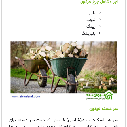
اجزاء کامل چرخ فرغون
تایر
تیوپ
رینگ
بلبرینگ
سر دسته فرغون
سر هر اسکلت بندی(شاسی) فرغون
یک جفت سر دسته
برای