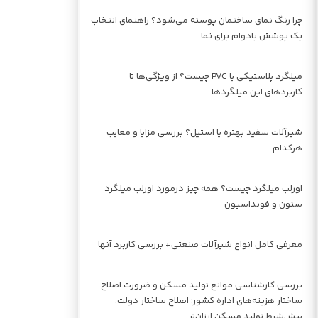
چرا رنگ نمای ساختمان پوسته می‌شود؟ راهنمای انتخاب
یک پوشش بادوام برای نما
میلگرد پلاستیکی یا PVC چیست؟ از ویژگی‌ها تا
کاربردهای این میلگردها
شیرآلات سفید بهتره یا استیل؟ بررسی مزایا و معایب
هرکدام
اورلب میلگرد چیست؟ همه چیز درمورد اورلب میلگرد
ستون و فونداسیون
معرفی کامل انواع شیرآلات صنعتی+ بررسی کاربرد آنها
بررسی کارشناسی موانع تولید مسکن و ضرورت اصلاح
ساختار هزینه‌های اداره کشور؛ اصلاح ساختار دولت،
پیش‌شرط تولید مسکن ارزان‌تر