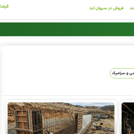
قیمت 
ند
فروش در سیوان لند
میلگرد
کاشی و سرامیک
🚰
📦
قیمت روز انواع گچ
قیمت انواع شیرآلات
شی و سرامیک
مشاهده قیمت
مشاهده قیمت
📞 02191013939
📞 02191013939