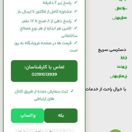
✓
پاسخ زیر ۲ دقیقه
سوالات متداول
قیمت و خرید کاشی و سرامیک
✓
مشاوره کامل از فاکتور تا ارسال بار
همکاری در فروش
قیمت و خرید آجر
✓
پاسخ دهی از ۸ صبح تا ۱۷ عصر
قیمت و خرید گچ
✓
تامین هر اندازه از هر نوع مصالح
ساختمانی
قیمت و خرید شیرآلات
✓
قیمت ها در صفحه فروشگاه به روز
دسترسی سریع
است
پنل خریدار
پنل فروشنده
تماس با کارشناسان:
02191013939
پنل همکاری در فروش
با خیال راحت از خدمات
سیوان لند
استفاده کنید.
✓
ثبت سفارش عمده از طریق کانال
های ارتباطی
بله
واتساپ