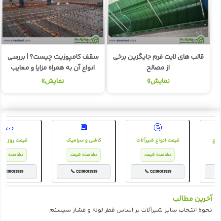
قالب های لایت فرم جایگزین برخی
سقف کامپوزیت چیست؟ | بررسی
از مصالح
انواع آن به همراه مزایا و معایب
نمایش»
نمایش»
🧱
🔲
🚰
اع گچ
قیمت انواع شیرآلات
کاشی و سرامیک
قیمت روز س
مت
مشاهده قیمت
مشاهده قیمت
مشاهده ق
02191013939
📞 02191013939
📞 02191013939
📞 
آخرین مطالب
نحوه انتخاب سایز شیرآلات بر اساس قطر لوله و فشار سیستم